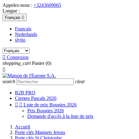
Appelez-nous :
+3243609065
Langue :
Français

Français
Nederlands
slytio

Connexion
shopping_cart
Panier
(0)

search
clear
B2B PRO
Cierges Pascals 2026


Liste de prix Bougies 2026
Prix Bougies 2026
Demande d'accès à la liste de prix
Accueil
Porte clés Magnets Jetons
Porte clés St Christophe